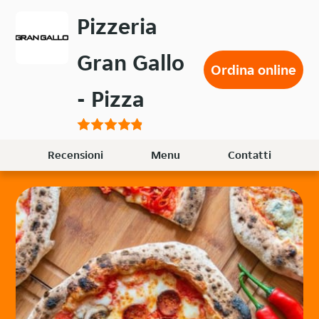
Passa
Pizzeria
al
contenuto
Gran Gallo
principale
Ordina online
- Pizza
Recensioni
Menu
Contatti